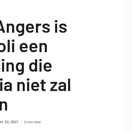
Angers is
li een
ing die
a niet zal
en
2 min read
r 22, 2021