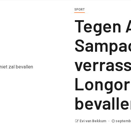
SPORT
Tegen 
Sampao
verrass
Longori
bevall
Evi van Bekkum
septembe