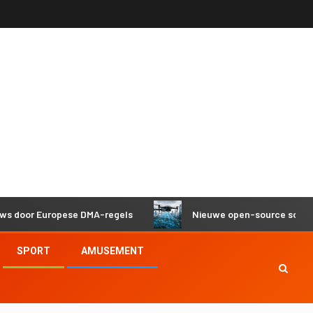
 Europese DMA-regels
Nieuwe open-source software help
SPORT
AMUSEMENT