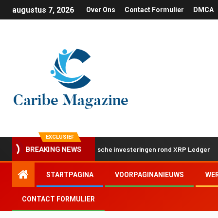
augustus 7, 2026
Over Ons
Contact Formulier
DMCA
EXCLUSIEF
 stap met twee strategische investeringen rond XRP Ledger
BREAKING NEWS
STARTPAGINA
VOORPAGINANIEUWS
WE
CONTACT FORMULIER