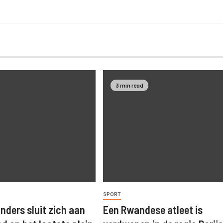
3 min read
SPORT
nders sluit zich aan
Een Rwandese atleet is