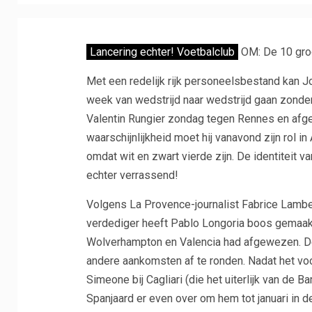
Lancering echter! Voetbalclub
OM: De 10 groo
Met een redelijk rijk personeelsbestand kan 
week van wedstrijd naar wedstrijd gaan zonder
Valentin Rungier zondag tegen Rennes en afge
waarschijnlijkheid moet hij vanavond zijn rol i
omdat wit en zwart vierde zijn. De identiteit v
echter verrassend!
Volgens La Provence-journalist Fabrice Lamber
verdediger heeft Pablo Longoria boos gemaakt 
Wolverhampton en Valencia had afgewezen. De
andere aankomsten af ​​te ronden. Nadat het vo
Simeone bij Cagliari (die het uiterlijk van de B
Spanjaard er even over om hem tot januari in de