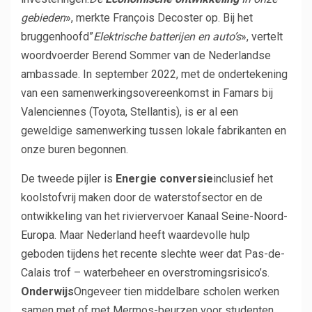
gebieden
», merkte François Decoster op. Bij het
bruggenhoofd”
Elektrische batterijen en auto’s
», vertelt
woordvoerder Berend Sommer van de Nederlandse
ambassade. In september 2022, met de ondertekening
van een samenwerkingsovereenkomst in Famars bij
Valenciennes (Toyota, Stellantis), is er al een
geweldige samenwerking tussen lokale fabrikanten en
onze buren begonnen.
De tweede pijler is
Energie conversie
inclusief het
koolstofvrij maken door de waterstofsector en de
ontwikkeling van het riviervervoer
Kanaal Seine-Noord-
Europa
. Maar Nederland heeft waardevolle hulp
geboden tijdens het recente slechte weer dat Pas-de-
Calais trof – waterbeheer en overstromingsrisico’s.
Onderwijs
Ongeveer tien middelbare scholen werken
samen met of met Mermos-beurzen voor studenten,