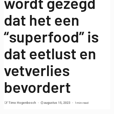
wordt gezegd
dat het een
“superfood” is
dat eetlust en
vetverlies
bevordert
1 min read
Timo Hogenbosch
augustus 15, 2023