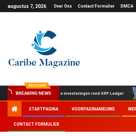
augustus 7, 2026
Over Ons
Contact Formulier
DMCA
EXCLUSIEF
p met twee strategische investeringen rond XRP Ledger
A
BREAKING NEWS
STARTPAGINA
VOORPAGINANIEUWS
WE
CONTACT FORMULIER