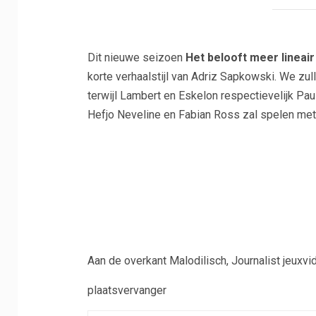
Dit nieuwe seizoen
Het belooft meer lineai
korte verhaalstijl van Adriz Sapkowski. We zul
terwijl Lambert en Eskelon respectievelijk Paul
Hefjo Neveline en Fabian Ross zal spelen met
Aan de overkant
Malodilisch
, Journalist jeuxv
plaatsvervanger
Milou Koster
Milou Koster schrijft voor car
sport, entertainment en lifest
informatie en onderwerpen die
brengt zij nieuws en ontwikk