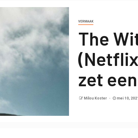
VERMAAK
The Wi
(Netfli
zet een
Milou Koster
mei 10, 20