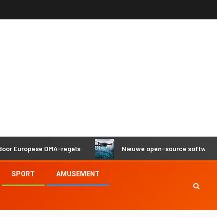
opese DMA-regels
Nieuwe open-source software helpt dr
SPORT
AMUSEMENT