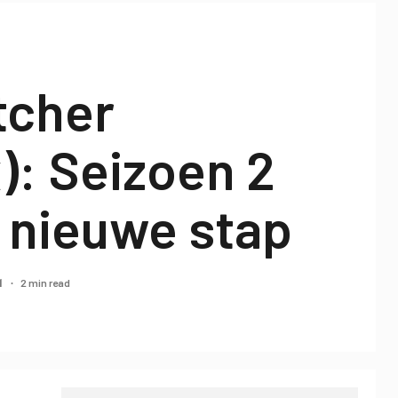
tcher
x): Seizoen 2
 nieuwe stap
2 min read
21