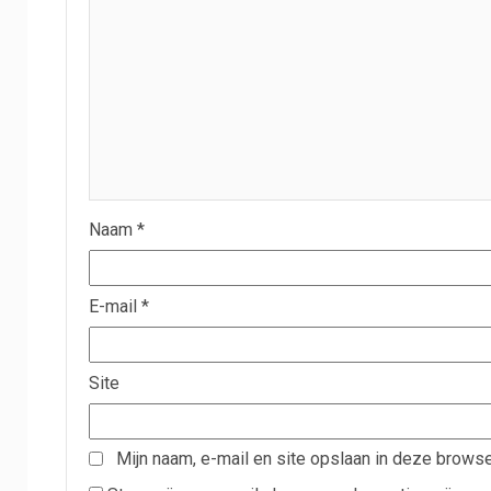
Naam
*
E-mail
*
Site
Mijn naam, e-mail en site opslaan in deze browse
Stuur mij een e-mail als er vervolgreacties zijn.
Stuur mij een e-mail als er nieuwe berichten zijn.