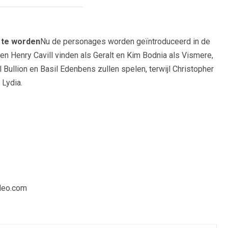
r te worden
Nu de personages worden geïntroduceerd in de
len Henry Cavill vinden als Geralt en Kim Bodnia als Vismere,
 Bullion en Basil Edenbens zullen spelen, terwijl Christopher
 Lydia.
ideo.com
ibemagazine.nl over actualiteit, politiek, economie, technologie,
yle. Zij richt zich op duidelijke verslaggeving, betrouwbare
 relevant zijn voor lezers. Met oog voor feiten en context
elingen op een toegankelijke manier.