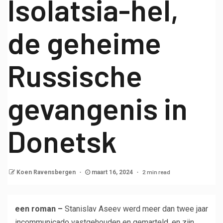
Isolatsia-hel,
de geheime
Russische
gevangenis in
Donetsk
2 min read
Koen Ravensbergen
maart 16, 2024
een roman –
Stanislav Aseev werd meer dan twee jaar
incommunicado vastgehouden en gemarteld, en zijn