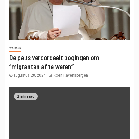
WERELD
De paus veroordeelt pogingen om
“migranten af ​​te weren”
augustus 28, 2024
Koen Ravensbergen
2 min read