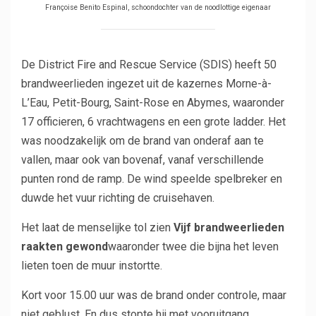
Françoise Benito Espinal, schoondochter van de noodlottige eigenaar
De District Fire and Rescue Service (SDIS) heeft 50
brandweerlieden ingezet uit de kazernes Morne-à-
L’Eau, Petit-Bourg, Saint-Rose en Abymes, waaronder
17 officieren, 6 vrachtwagens en een grote ladder.
Het
was noodzakelijk om de brand van onderaf aan te
vallen, maar ook van bovenaf, vanaf verschillende
punten rond de ramp.
De wind speelde spelbreker en
duwde het vuur richting de cruisehaven.
Het laat de menselijke tol zien
Vijf brandweerlieden
raakten gewond
waaronder twee die bijna het leven
lieten toen de muur instortte.
Kort voor 15.00 uur was de brand onder controle, maar
niet geblust. En dus stopte hij met vooruitgang.