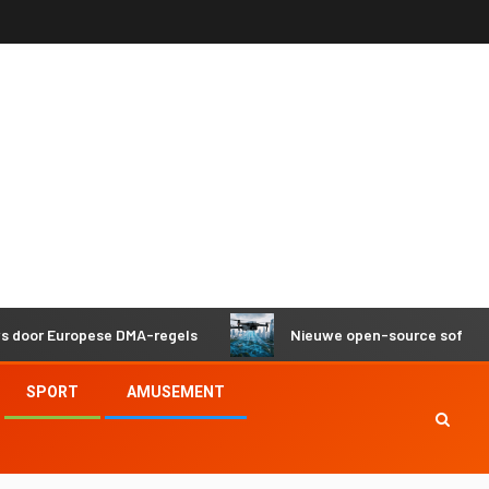
Europese DMA-regels
Nieuwe open-source software helpt 
SPORT
AMUSEMENT