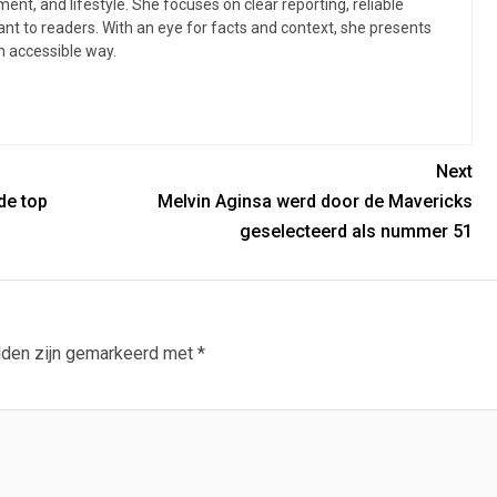
ent, and lifestyle. She focuses on clear reporting, reliable
ant to readers. With an eye for facts and context, she presents
 accessible way.
Next
de top
Melvin Aginsa werd door de Mavericks
geselecteerd als nummer 51
lden zijn gemarkeerd met
*