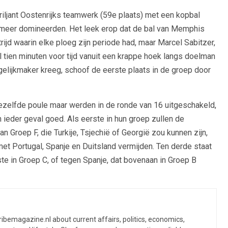
ljant Oostenrijks teamwerk (59e plaats) met een kopbal
s meer domineerden. Het leek erop dat de bal van Memphis
jd waarin elke ploeg zijn periode had, maar Marcel Sabitzer,
 tien minuten voor tijd vanuit een krappe hoek langs doelman
 gelijkmaker kreeg, schoof de eerste plaats in de groep door
 dezelfde poule maar werden in de ronde van 16 uitgeschakeld,
n ieder geval goed. Als eerste in hun groep zullen de
Groep F, die Turkije, Tsjechië of Georgië zou kunnen zijn,
 met Portugal, Spanje en Duitsland vermijden. Ten derde staat
e in Groep C, of ​​tegen Spanje, dat bovenaan in Groep B
ibemagazine.nl about current affairs, politics, economics,