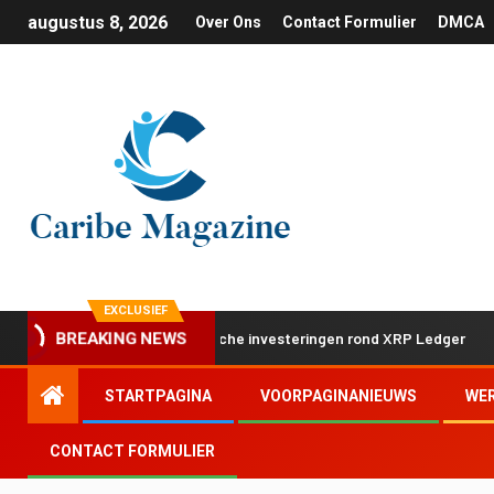
augustus 8, 2026
Over Ons
Contact Formulier
DMCA
EXCLUSIEF
stap met twee strategische investeringen rond XRP Ledger
BREAKING NEWS
STARTPAGINA
VOORPAGINANIEUWS
WE
CONTACT FORMULIER