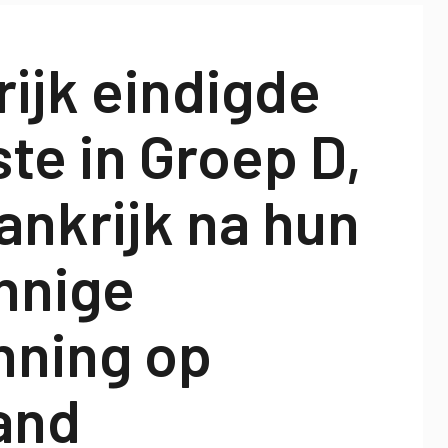
ijk eindigde
ste in Groep D,
ankrijk na hun
nnige
nning op
and