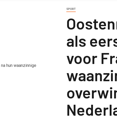
SPORT
Oostenr
als eer
voor Fr
waanzi
overwi
Nederl