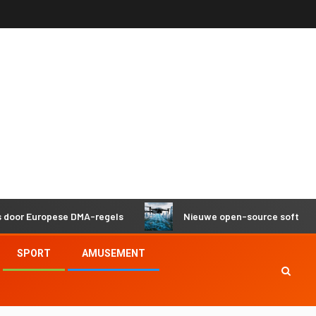
ropese DMA-regels
Nieuwe open-source software helpt d
SPORT
AMUSEMENT