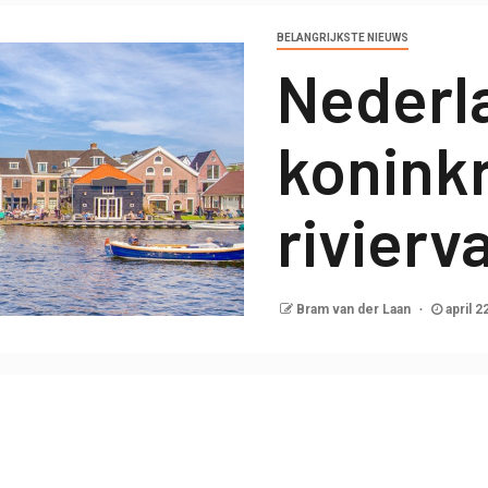
BELANGRIJKSTE NIEUWS
Nederl
koninkr
rivierv
Bram van der Laan
april 2