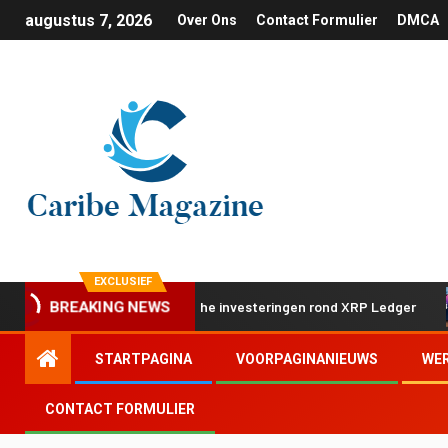
augustus 7, 2026
Over Ons
Contact Formulier
DMCA
EXCLUSIEF
ap met twee strategische investeringen rond XRP Ledger
A
BREAKING NEWS
STARTPAGINA
VOORPAGINANIEUWS
WE
CONTACT FORMULIER