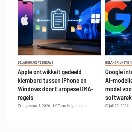
BELANGRIJKSTE NIEUWS
BELANGRIJKSTE 
Apple ontwikkelt gedeeld
Google int
klembord tussen iPhone en
AI-modell
Windows door Europese DMA-
model voo
regels
software
augustus 4, 2026
Timo Hogenbosch
juli 22, 2026