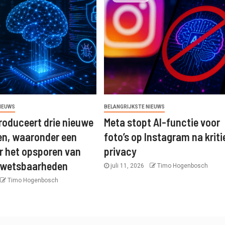
NIEUWS
BELANGRIJKSTE NIEUWS
roduceert drie nieuwe
Meta stopt AI-functie voor
en, waaronder een
foto’s op Instagram na kriti
r het opsporen van
privacy
kwetsbaarheden
juli 11, 2026
Timo Hogenbosch
Timo Hogenbosch