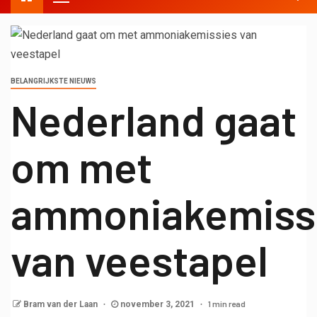
BELANGRIJKSTE NIEUWS
Nederland gaat
om met
ammoniakemiss
van veestapel
1 min read
Bram van der Laan
november 3, 2021