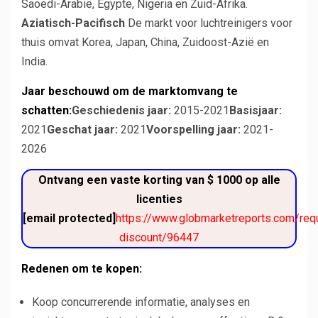
Saoedi-Arabië, Egypte, Nigeria en Zuid-Afrika.
Aziatisch-Pacifisch
De markt voor luchtreinigers voor
thuis omvat Korea, Japan, China, Zuidoost-Azië en
India.
Jaar beschouwd om de marktomvang te
schatten:
Geschiedenis jaar:
2015-2021
Basisjaar:
2021
Geschat jaar:
2021
Voorspelling jaar:
2021-
2026
Ontvang een vaste korting van $ 1000 op alle
licenties
[email protected]
https://www.globmarketreports.com/req
discount/96447
Redenen om te kopen:
Koop concurrerende informatie, analyses en