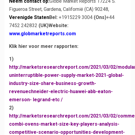
Neem contact op:
Globe Market Reports 17224 S.
Figueroa Street, Gardena, Californië (CA) 90248,
Verenigde Staten
Bel:
+1915229 3004
(Ons)
+44
7452 242832
(UK)
Website:
www.globmarketreports.com
Klik hier voor meer rapporten:
1)
http://marketsresearchreport.com/2021/03/02/modula
uninterruptible-power-supply-market-2021-global-
industry-size-share-business-growth-
revenuechneider-electric-huawei-abb-eaton-
emerson- legrand-etc /
2)
http://marketsresearchreport.com/2021/03/02/comme
combi-ovens-market-size-key-players-analysis-
competitive-scenario-opportunities-development-