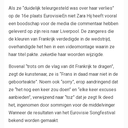
Als ze “duidelijk teleurgesteld was over haar verlies”
op de 16e plaats
Eurovisie
En
niet Zara
Hij heeft vooral
een boodschap voor de media die commentaar hebben
geleverd op zijn reis naar Liverpool. De zangeres die
de kleuren van Frankrijk verdedigde in de wedstrijd,
overhandigde het hen in een videomontage waarin ze
haar titel pakte.
zeker
die haar woorden wijzigde.
Bovenal “trots om de vlag van dit Frankrijk te dragen”,
zegt de kunstenaar, ze is “Frans in daad maar niet in de
geboorteakte”. Noem ook “sorry”, erop aandringend dat
ze “het nog een keer zou doen” en “elke keer excuses
aanbieden”,
verwijzend naar “toz”
dat je zegt
Ik deed
het, ingenomen door sommigen
voor de middelvinger
Wanneer de resultaten van het Eurovisie Songfestival
bekend worden gemaakt.