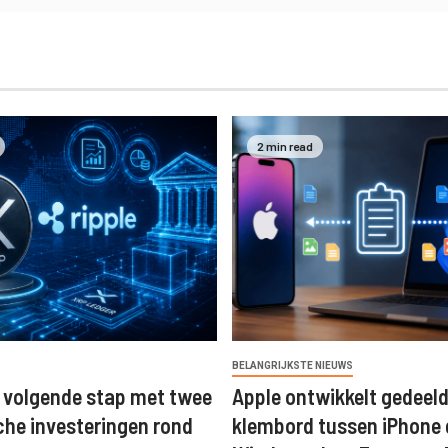
2 min read
BELANGRIJKSTE NIEUWS
t volgende stap met twee
Apple ontwikkelt gedeel
che investeringen rond
klembord tussen iPhone 