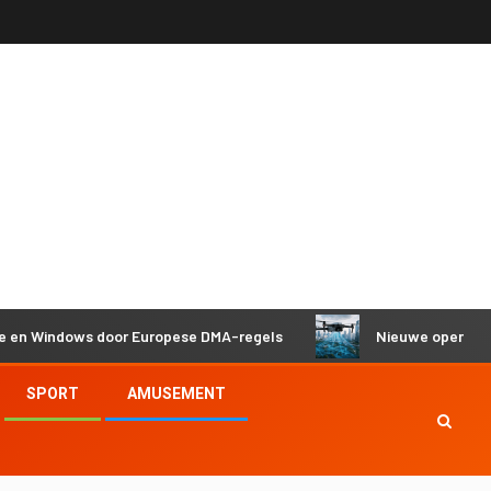
indows door Europese DMA-regels
Nieuwe open-source sof
SPORT
AMUSEMENT