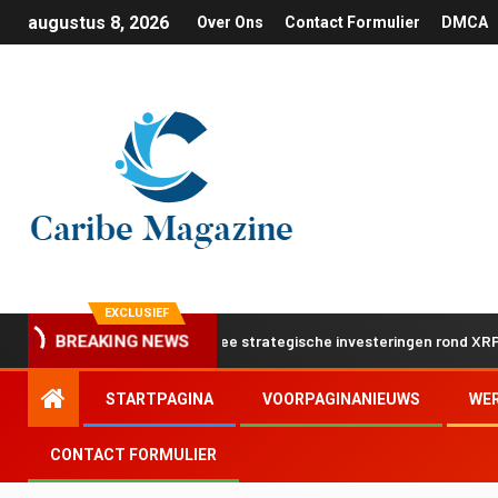
augustus 8, 2026
Over Ons
Contact Formulier
DMCA
EXCLUSIEF
et volgende stap met twee strategische investeringen rond XRP Ledge
BREAKING NEWS
STARTPAGINA
VOORPAGINANIEUWS
WE
CONTACT FORMULIER