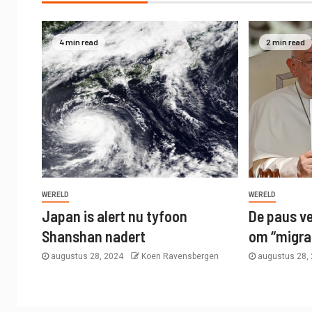
4 min read
2 min read
WERELD
WERELD
Japan is alert nu tyfoon
De paus v
Shanshan nadert
om “migran
augustus 28, 2024
Koen Ravensbergen
augustus 28,