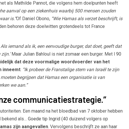
, net als Mathilde Pannot, die volgens hem doelpunten heeft
sche aanval op een ziekenhuis waarbij 500 mensen zouden
aar is.”
Of Daniel Obono,
“Wie Hamas als verzet beschrijft, is
den behoren deze doelwitten grotendeels tot France
 Als iemand als ik, een eenvoudige burger, dat doet, geeft dat
zijn.'
Maar Julian Bahloul is niet zomaar een burger. Met l
90
uidelijk dat deze voormalige woordvoerder van het
en inneemt
.
“Ik probeer de Franstalige stem van Israël te zijn
n moeten begrijpen dat Hamas een organisatie is van
erken we aan.”
onze communicatiestrategie.”
 autoriteiten. Een maand na het bloedbad van 7 oktober hebben
el bekend als…
Goede tip Ingrid
(40 duizend volgers op
Hamas zijn aangevallen
. Vervolgens beschrijft ze aan haar