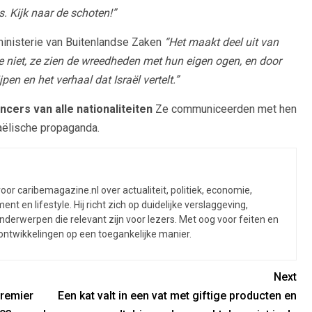
s. Kijk naar de schoten!”
ministerie van Buitenlandse Zaken
“Het maakt deel uit van
e niet, ze zien de wreedheden met hun eigen ogen, en door
en en het verhaal dat Israël vertelt.”
encers van alle nationaliteiten
Ze communiceerden met hen
aëlische propaganda.
or caribemagazine.nl over actualiteit, politiek, economie,
ent en lifestyle. Hij richt zich op duidelijke verslaggeving,
derwerpen die relevant zijn voor lezers. Met oog voor feiten en
 ontwikkelingen op een toegankelijke manier.
Next
premier
Een kat valt in een vat met giftige producten en