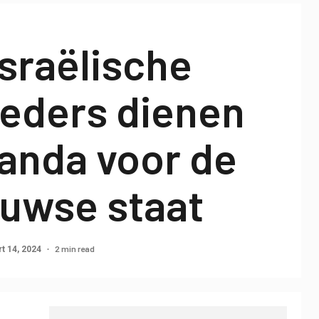
sraëlische
oeders dienen
anda voor de
uwse staat
2 min read
t 14, 2024