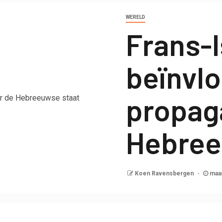
WERELD
Frans-I
beïnvl
propag
Hebree
Koen Ravensbergen
maar