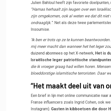
Julien Bahloul heeft zijn favoriete doelpunten
“Hamas herhaalt zijn leugen over een Israëli
zijn omgekomen, ook al weten we dat dit niet w
ondraaglijk.”
. Net als deze twee parlementsle
Insoumise.
'Ik ben er trots op ze te kunnen beantwoorden.
mij meer macht dan wanneer het het leger zou 
duizend abonnees op het X-netwerk
,
Het is d
Israëlische leger patriottische standpunt
die ik vroeger graag had willen horen. Mense
bloeddorstige islamitische terroristen. Daar w
“Het maakt deel uit van 
Een brief in lijn met online communicatie naar
Franse influencers zoals Ingrid Cohen, ook w
Instagram).
Gasten in kibboetsen die door 