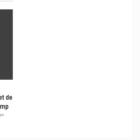
et de
ump
en