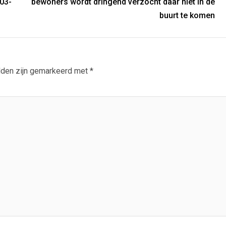
03-
bewoners wordt dringend verzocht daar niet in de
buurt te komen
lden zijn gemarkeerd met
*