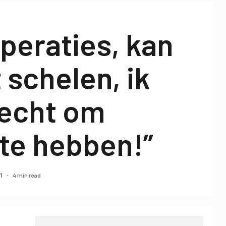
operaties, kan
 schelen, ik
 echt om
 te hebben!”
4 min read
21