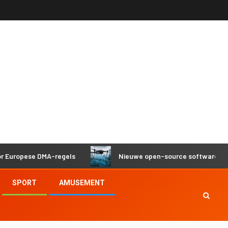
pese DMA-regels
Nieuwe open-source software helpt dron
SPORT
AMUSEMENT