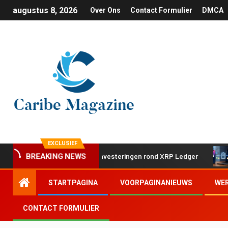
augustus 8, 2026
Over Ons
Contact Formulier
DMCA
EXCLUSIEF
met twee strategische investeringen rond XRP Ledger
App
BREAKING NEWS
STARTPAGINA
VOORPAGINANIEUWS
WE
CONTACT FORMULIER