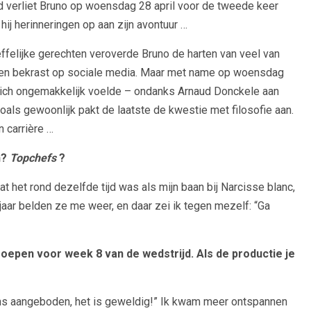
d verliet Bruno op woensdag 28 april voor de tweede keer
hij herinneringen op aan zijn avontuur …
effelijke gerechten veroverde Bruno de harten van veel van
en bekrast op sociale media. Maar met name op woensdag
j zich ongemakkelijk voelde – ondanks Arnaud Donckele aan
 zoals gewoonlijk pakt de laatste de kwestie met filosofie aan.
jn carrière …
n?
Topchefs
?
t het rond dezelfde tijd was als mijn baan bij Narcisse blanc,
g jaar belden ze me weer, en daar zei ik tegen mezelf: “Ga
oepen voor week 8 van de wedstrijd. Als de productie je
ans aangeboden, het is geweldig!” Ik kwam meer ontspannen