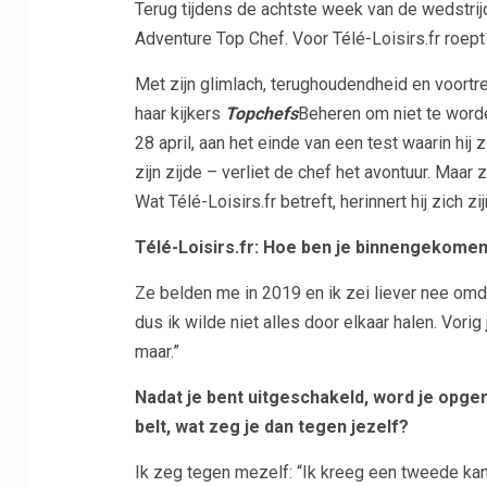
Terug tijdens de achtste week van de wedstrij
Adventure Top Chef. Voor Télé-Loisirs.fr roept 
Met zijn glimlach, terughoudendheid en voortr
haar kijkers
Topchefs
Beheren om niet te word
28 april, aan het einde van een test waarin hi
zijn zijde – verliet de chef het avontuur. Maar
Wat Télé-Loisirs.fr betreft, herinnert hij zich zi
Télé-Loisirs.fr: Hoe ben je binnengekome
Ze belden me in 2019 en ik zei liever nee omda
dus ik wilde niet alles door elkaar halen. Vori
maar.”
Nadat je bent uitgeschakeld, word je opger
belt, wat zeg je dan tegen jezelf?
Ik zeg tegen mezelf: “Ik kreeg een tweede k