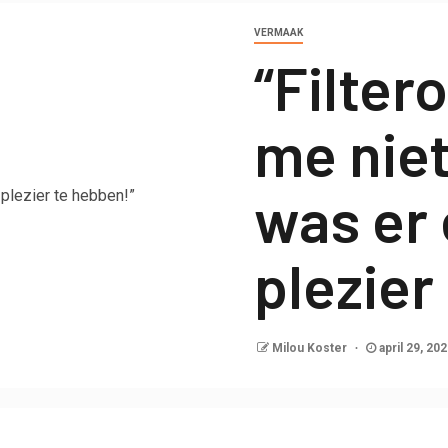
VERMAAK
“Filter
me niet
was er
plezier
Milou Koster
april 29, 20