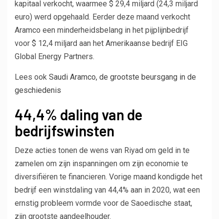
kapitaal verkocht, waarmee $ 29,4 miljard (24,3 miljard
euro) werd opgehaald. Eerder deze maand verkocht
Aramco een minderheidsbelang in het pijplijnbedrijf
voor $ 12,4 miljard aan het Amerikaanse bedrijf EIG
Global Energy Partners.
Het
Lees ook
Saudi Aramco, de grootste beursgang in de
artikel
geschiedenis
is
44,4% daling van de
gereserveerd
bedrijfswinsten
voor
onze
Deze acties tonen de wens van Riyad om geld in te
abonnees
zamelen om zijn inspanningen om zijn economie te
diversifiëren te financieren. Vorige maand kondigde het
bedrijf een winstdaling van 44,4% aan in 2020, wat een
ernstig probleem vormde voor de Saoedische staat,
zijn grootste aandeelhouder.