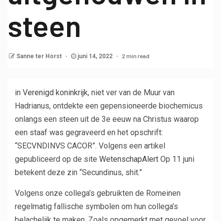
steen
2 min read
Sanne ter Horst
juni 14, 2022
in
Verenigd koninkrijk
, niet ver van de Muur van
Hadrianus, ontdekte een gepensioneerde biochemicus
onlangs een steen uit de 3e eeuw na Christus waarop
een staaf was gegraveerd en het opschrift:
“SECVNDINVS CACOR”. Volgens een artikel
gepubliceerd op de site
WetenschapAlert
Op 11 juni
betekent deze zin “Secundinus, shit.”
Volgens onze collega’s gebruikten de Romeinen
regelmatig fallische symbolen om hun collega’s
belachelijk te maken. Zoals opgemerkt met gevoel voor