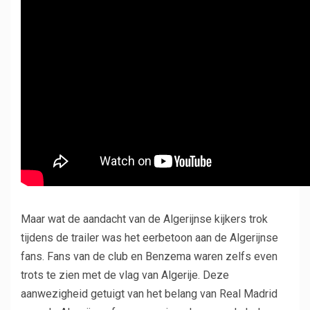
Maar wat de aandacht van de Algerijnse kijkers trok
tijdens de trailer was het eerbetoon aan de Algerijnse
fans. Fans van de club en Benzema waren zelfs even
trots te zien met de vlag van Algerije. Deze
aanwezigheid getuigt van het belang van Real Madrid