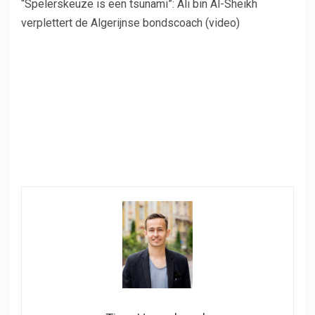
“Spelerskeuze is een tsunami”: Ali bin Al-Sheikh
verplettert de Algerijnse bondscoach (video)