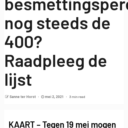
besmettingsper
nog steeds de
400?
Raadpleeg de
lijst
3 min read
Sanne ter Horst
mei 2, 2021
KAART – Tegen 19 mei mogen