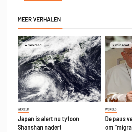
MEER VERHALEN
4 min read
2 min read
WERELD
WERELD
Japan is alert nu tyfoon
De paus v
Shanshan nadert
om “migran