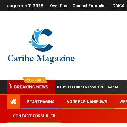
augustus 7, 2026
Over Ons
Contact Formulier
DMCA
EXCLUSIEF
tap met twee strategische investeringen rond XRP Ledger
BREAKING NEWS
STARTPAGINA
VOORPAGINANIEUWS
WE
CONTACT FORMULIER