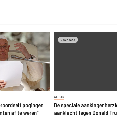
2 min read
WERELD
eroordeelt pogingen
De speciale aanklager herzi
ten af ​​te weren”
aanklacht tegen Donald Tr