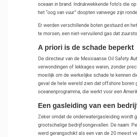
oceaan in brand. Indrukwekkende foto’s die o
het “oog van vuur” doopten vanwege zijn ronde
Er werden verschillende boten gestuurd en het
te morsen, een niet-vervuilend gas dat zuurst
A priori is de schade beperkt
De directeur van de Mexicaanse Oil Safety Auth
verwondingen of lekkages waren, zonder precie
moeilijk om de werkelijke schade te kennen die
geval de hele wereld zien dat offshore boren ge
oceanenprogramma, die werkt voor een Amerik
Een gasleiding van een bedri
Zeker omdat de onderwatergasleiding wordt geë
grootschalige bedrijfsongevallen. De naam: P
werd gerangschikt als een van de 20 meest ver