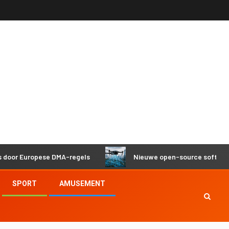
Europese DMA-regels
Nieuwe open-source software helpt 
SPORT
AMUSEMENT