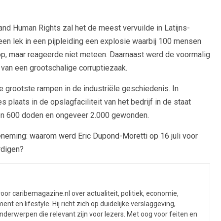
and Human Rights zal het de meest vervuilde in Latijns-
een lek in een pijpleiding een explosie waarbij 100 mensen
p, maar reageerde niet meteen. Daarnaast werd de voormalig
d van een grootschalige corruptiezaak.
 grootste rampen in de industriële geschiedenis. In
laats in de opslagfaciliteit van het bedrijf in de staat
 en 600 doden en ongeveer 2.000 gewonden.
neming: waarom werd Eric Dupond-Moretti op 16 juli voor
ardigen?
or caribemagazine.nl over actualiteit, politiek, economie,
ent en lifestyle. Hij richt zich op duidelijke verslaggeving,
derwerpen die relevant zijn voor lezers. Met oog voor feiten en