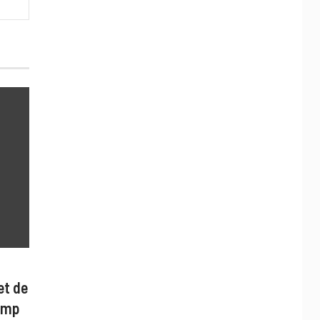
et de
ump