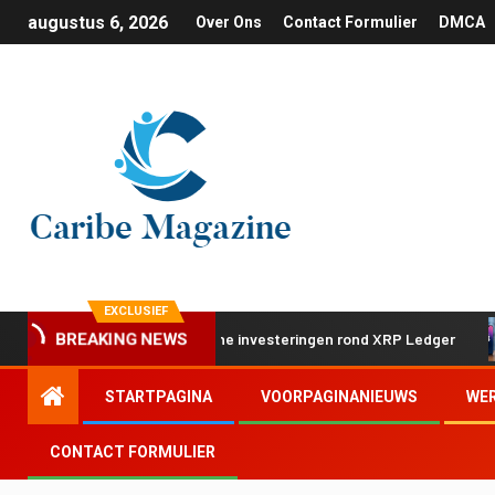
augustus 6, 2026
Over Ons
Contact Formulier
DMCA
EXCLUSIEF
 met twee strategische investeringen rond XRP Ledger
Ap
BREAKING NEWS
STARTPAGINA
VOORPAGINANIEUWS
WE
CONTACT FORMULIER