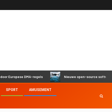
opese DMA-regels
Nieuwe open-source software helpt dro
SPORT
AMUSEMENT