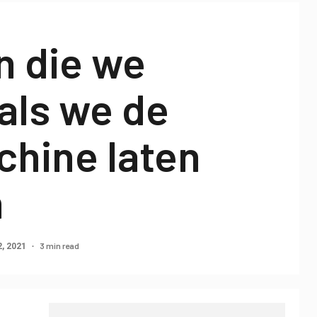
n die we
als we de
hine laten
n
3 min read
2, 2021