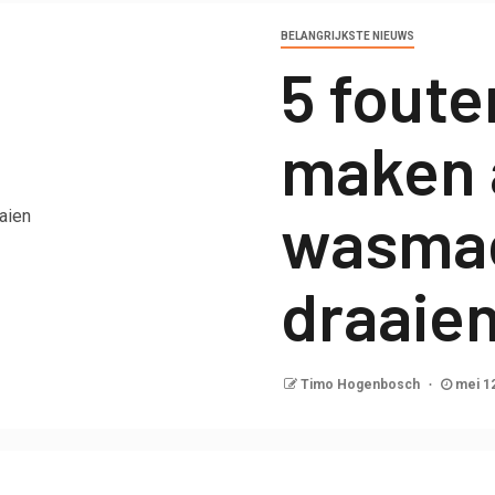
BELANGRIJKSTE NIEUWS
5 foute
maken 
wasmac
draaie
Timo Hogenbosch
mei 1