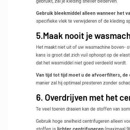
gebruikt, zal je kleding sneller bederven.
Gebruik bleekmiddel alleen wanneer het va
specifieke vlek te verwijderen of de kleding sp
5.Maak nooit je wasmac
Het maakt niet uit of uw wasmachine boven- of
kans is groot dat zich vuil ophoopt op de elas
dat het wasmiddel niet goed verdeeld wordt.
Van tijd tot tijd moet u de afvoerfilters,
manier zal hij optimaal presteren zonder schad
6. Overdrijven met het ce
Te veel toeren draaien kan de stoffen van so
Gebruik hoge snelheid centrifugeren alleen v
stoffen is
lichter centrifugeren
(maximaal 90