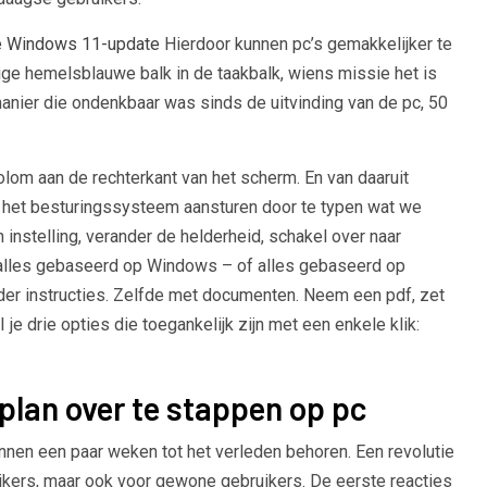
 Windows 11-update
Hierdoor kunnen pc’s gemakkelijker te
ge hemelsblauwe balk in de taakbalk, wiens missie het is
nier die ondenkbaar was sinds de uitvinding van de pc, 50
 kolom aan de rechterkant van het scherm. En van daaruit
e het besturingssysteem aansturen door te typen wat we
 instelling, verander de helderheid, schakel over naar
 alles gebaseerd op Windows – of alles gebaseerd op
r instructies. Zelfde met documenten. Neem een ​​pdf, zet
je drie opties die toegankelijk zijn met een enkele klik:
 plan over te stappen op pc
nnen een paar weken tot het verleden behoren. Een revolutie
kers, maar ook voor gewone gebruikers. De eerste reacties