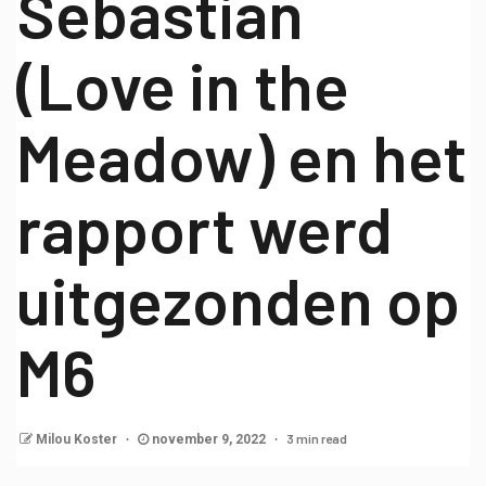
Sebastian
(Love in the
Meadow) en het
rapport werd
uitgezonden op
M6
3 min read
Milou Koster
november 9, 2022