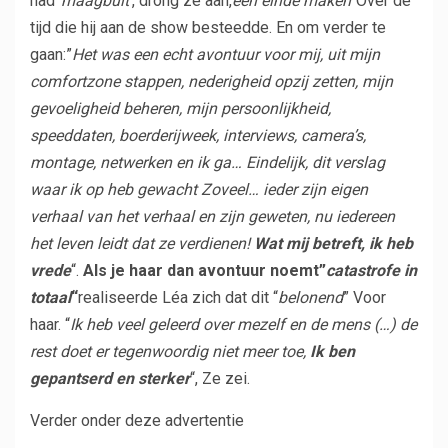
had”
maagbult
‘, drong ze aan,
een einde maken
“Over de
tijd die hij aan de show besteedde. En om verder te
gaan:”
Het was een echt avontuur voor mij, uit mijn
comfortzone stappen, nederigheid opzij zetten, mijn
gevoeligheid beheren, mijn persoonlijkheid,
speeddaten, boerderijweek, interviews, camera’s,
montage, netwerken en ik ga… Eindelijk, dit verslag
waar ik op heb gewacht Zoveel… ieder zijn eigen
verhaal van het verhaal en zijn geweten, nu iedereen
het leven leidt dat ze verdienen!
Wat mij betreft, ik heb
vrede
“.
Als je haar dan avontuur noemt”
catastrofe in
totaal
“
realiseerde Léa zich dat dit “
belonend
” Voor
haar. “
Ik heb veel geleerd over mezelf en de mens (…) de
rest doet er tegenwoordig niet meer toe,
Ik ben
gepantserd en sterker
“, Ze zei.
Verder onder deze advertentie