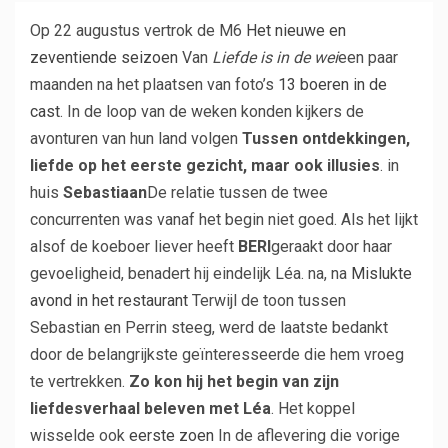
Op 22 augustus vertrok de M6
Het nieuwe en
zeventiende seizoen
Van
Liefde is in de wei
een paar
maanden na het plaatsen van foto’s
13 boeren in de
cast
. In de loop van de weken konden kijkers de
avonturen van hun land volgen
Tussen ontdekkingen,
liefde op het eerste gezicht, maar ook illusies
. in
huis
Sebastiaan
De relatie tussen de twee
concurrenten was vanaf het begin niet goed. Als het lijkt
alsof de koeboer liever heeft
BERI
geraakt door haar
gevoeligheid, benadert hij eindelijk Léa. na, na
Mislukte
avond in het restaurant
Terwijl de toon tussen
Sebastian en Perrin steeg, werd de laatste bedankt
door de belangrijkste geïnteresseerde die hem vroeg
te vertrekken.
Zo kon hij het begin van zijn
liefdesverhaal beleven met Léa
. Het koppel
wisselde ook
eerste zoen
In de aflevering die vorige