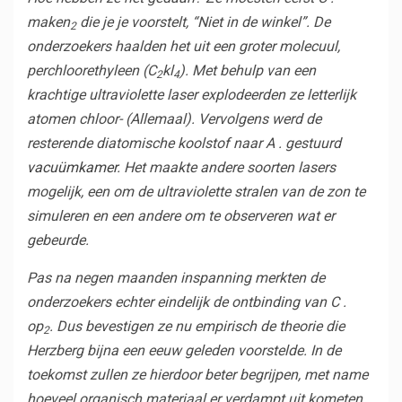
maken
die je je voorstelt,
“Niet in de winkel”
. De
2
onderzoekers haalden het uit een groter molecuul,
perchloorethyleen (C
kl
). Met behulp van een
2
4
krachtige ultraviolette laser explodeerden ze letterlijk
atomen
chloor-
(Allemaal). Vervolgens werd de
resterende diatomische koolstof naar A . gestuurd
vacuümkamer
. Het maakte andere soorten lasers
mogelijk, een om de ultraviolette stralen van de zon te
simuleren en een andere om te observeren wat er
gebeurde.
Pas na negen maanden inspanning merkten de
onderzoekers echter eindelijk de ontbinding van C .
op
. Dus bevestigen ze nu empirisch de theorie die
2
Herzberg bijna een eeuw geleden voorstelde. In de
toekomst zullen ze hierdoor beter begrijpen, met name
hoeveel organisch materiaal er verdampt uit kometen.