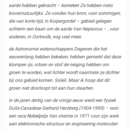
aarde hebben gebracht –
kometen
Ze hebben niets
bovennatuurlijks. Ze vonden hun bron, voor sommigen,
die van korte tijd, in
Kuipergordel
– gebied gelegen
achter
in een baan om de aarde
Van
Neptunus
– , voor
anderen, in
Oortwolk
, nog veel meer.
de
Astronomie wetenschappers
Degenen die het
eeuwenlang hebben bekeken, hebben gemerkt dat deze
klompen ijs, rotsen en stof de neiging hebben om
groen te worden, wat lichter wordt naarmate ze dichter
bij ons gebied komen.
Soleil
. Maar ik hoop dat dit
groen niet doorloopt tot aan hun staarten.
In de jaren dertig van de vorige eeuw werd een
fysiek
Duits-Canadese Gerhard Herzberg (1904-1999) – won
een race
Nobelprijs
Van
chemie
in 1971 voor zijn werk
aan elektronische structuur en engineering
moleculen