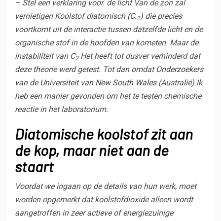
– Stel een verklaring voor. de
licht
Van de zon zal
vernietigen
Koolstof
diatomisch (C.
) die precies
2
voortkomt uit de interactie tussen datzelfde licht en de
organische stof in de hoofden van
kometen
. Maar de
instabiliteit van C
Het heeft tot dusver verhinderd dat
2
deze theorie werd getest. Tot dan omdat
Onderzoekers
van de Universiteit van New South Wales
(Australië) Ik
heb een manier gevonden om het te testen
chemische
reactie
in het laboratorium.
Diatomische koolstof zit aan
de kop, maar niet aan de
staart
Voordat we ingaan op de details van hun werk, moet
worden opgemerkt dat koolstofdioxide alleen wordt
aangetroffen in zeer actieve of energiezuinige