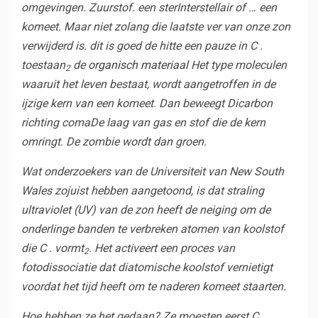
omgevingen.
Zuurstof
. een
ster
Interstellair of … een
komeet. Maar niet zolang die laatste ver van onze zon
verwijderd is. dit is goed
de hitte
een pauze in C .
toestaan
de
organisch materiaal
Het type moleculen
2
waaruit het leven bestaat, wordt aangetroffen in de
ijzige kern van een komeet. Dan beweegt Dicarbon
richting
coma
De laag van gas en stof die de kern
omringt. De zombie wordt dan groen.
Wat onderzoekers van de Universiteit van New South
Wales zojuist hebben aangetoond, is dat straling
ultraviolet
(UV) van de zon heeft de neiging om de
onderlinge banden te verbreken
atomen
van koolstof
die C . vormt
. Het activeert een proces van
2
fotodissociatie dat diatomische koolstof vernietigt
voordat het tijd heeft om te naderen
komeet staarten
.
Hoe hebben ze het gedaan? Ze moesten eerst C .