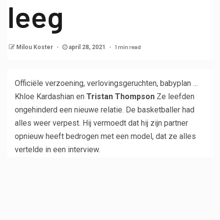
leeg
1 min read
Milou Koster
april 28, 2021
Officiële verzoening, verlovingsgeruchten, babyplan …
Khloe Kardashian en
Tristan Thompson
Ze leefden
ongehinderd een nieuwe relatie. De basketballer had
alles weer verpest. Hij vermoedt dat hij zijn partner
opnieuw heeft bedrogen met een model, dat ze alles
vertelde in een interview.
De jonge dame belde
Sydney Chase
. Vorige week
voegde Bombshell zich bij drie vrienden (ook bekend
als de Blackout Girls) op hun podcast
Er is geen link
.
Hun rommelige discussie nam een ​​verrassende