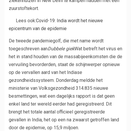
ziekenhuizen in New Delhi te kampen hadden met een
zuurstoftekort.
Lees ook:
Covid-19: India wordt het nieuwe
epicentrum van de epidemie
De tweede pandemiegolf, die met name wordt
toegeschreven aan
Dubbele giek
Wat betreft het virus en
het in stand houden van de massabijeenkomsten die de
vervuiling bevorderden, staat de schijnwerper opnieuw
op de vervallen aard van het Indiase
gezondheidssysteem. Donderdag meldde het
ministerie van Volksgezondheid 314.835 nieuwe
besmettingen, wat een dagelijks rapport is dat geen
enkel land ter wereld eerder had geregistreerd. Dit
brengt het totale aantal officieel geregistreerde
gevallen in India, het op een na zwaarst getroffen land
door de epidemie, op 15,9 miljoen.