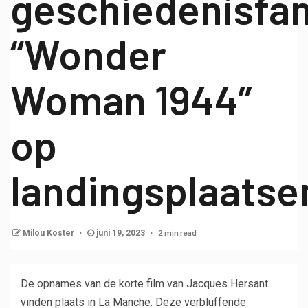
geschiedenisfa
“Wonder
Woman 1944”
op
landingsplaatse
2 min read
Milou Koster
juni 19, 2023
De opnames van de korte film van Jacques Hersant
vinden plaats in La Manche. Deze verbluffende