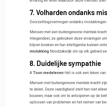
ervaring en leren waardoor deze mensen snel p
7. Volharden ondanks mi
Doorzettingsvermogen ondanks mislukkingen is 
Mensen met een buitengewone mentale kracht l
Integendeel, ze gebruiken deze ervaringen om 
blijven boeken en hun intelligentie kunnen ont
mislukking
Noodzakelijk om op elk gebied een
8. Duidelijke sympathie
A
Toon medeleven
Het is ook een teken van ui
Mensen met buitengewone mentale kracht zijn 
te delen. Deze vaardigheid stelt hen niet alle
bouwen, maar ook om te anticiperen op de behoe
oplossen van problemen en het nemen van bes