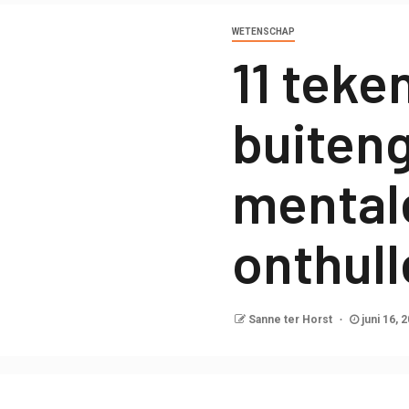
WETENSCHAP
11 teke
buiten
mental
onthull
Sanne ter Horst
juni 16, 