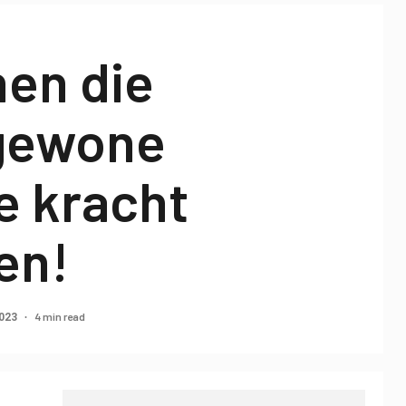
nen die
gewone
e kracht
en!
4 min read
2023