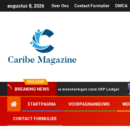
augustus 8, 2026
Over Ons
Contact Formulier
DMCA
EXCLUSIEF
tap met twee strategische investeringen rond XRP Ledger
BREAKING NEWS
STARTPAGINA
VOORPAGINANIEUWS
WE
CONTACT FORMULIER