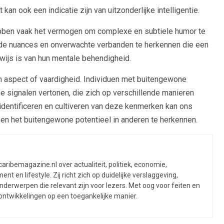
 kan ook een indicatie zijn van uitzonderlijke intelligentie.
ben vaak het vermogen om complexe en subtiele humor te
m de nuances en onverwachte verbanden te herkennen die een
ewijs is van hun mentale behendigheid.
één aspect of vaardigheid. Individuen met buitengewone
 signalen vertonen, die zich op verschillende manieren
t identificeren en cultiveren van deze kenmerken kan ons
 en het buitengewone potentieel in anderen te herkennen.
caribemagazine.nl over actualiteit, politiek, economie,
ent en lifestyle. Zij richt zich op duidelijke verslaggeving,
derwerpen die relevant zijn voor lezers. Met oog voor feiten en
 ontwikkelingen op een toegankelijke manier.