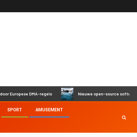
Europese DMA-regels
Nieuwe open-source software helpt 
SPORT
AMUSEMENT