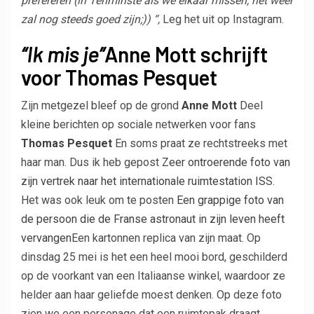
prefereren (in Tenminste als we elkaar missen, het weer
zal nog steeds goed zijn;)) “,
Leg het uit op Instagram.
“Ik mis je”
Anne Mott schrijft
voor Thomas Pesquet
Zijn metgezel bleef op de grond
Anne Mott
Deel
kleine berichten op sociale netwerken voor fans
Thomas Pesquet
En soms praat ze rechtstreeks met
haar man.
Dus ik heb gepost
Zeer ontroerende foto van
zijn vertrek naar het internationale ruimtestation ISS
.
Het was ook leuk om te posten
Een grappige foto van
de persoon die de Franse astronaut in zijn leven heeft
vervangen
Een kartonnen replica van zijn maat. Op
dinsdag 25 mei is het een heel mooi bord, geschilderd
op de voorkant van een Italiaanse winkel, waardoor ze
helder aan haar geliefde moest denken. Op deze foto
zien we een personage dat een ruimtepak draagt ​​