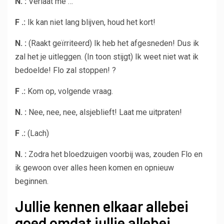
N. :
Verlaat me …
F .:
Ik kan niet lang blijven, houd het kort!
N. :
(Raakt geïrriteerd) Ik heb het afgesneden! Dus ik
zal het je uitleggen. (In toon stijgt) Ik weet niet wat ik
bedoelde! Flo zal stoppen! ?
F .:
Kom op, volgende vraag.
N. :
Nee, nee, nee, alsjeblieft! Laat me uitpraten!
F .:
(Lach)
N. :
Zodra het bloedzuigen voorbij was, zouden Flo en
ik gewoon over alles heen komen en opnieuw
beginnen.
Jullie kennen elkaar allebei
goed omdat jullie allebei