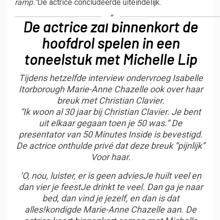
ramp.”
De actrice concludeerde uiteindelijk.
De actrice zal binnenkort de
hoofdrol spelen in een
toneelstuk met Michelle Lip
Tijdens hetzelfde interview ondervroeg Isabelle
Itorborough Marie-Anne Chazelle ook over haar
breuk met Christian Clavier.
“
Ik woon al 30 jaar bij Christian Clavier. Je bent
uit elkaar gegaan toen je 50 was.”
De
presentator van 50 Minutes Inside is bevestigd.
De actrice onthulde privé dat deze breuk “
pijnlijk
”
Voor haar.
‘O, nou, luister, er is geen advies
Je huilt veel en
dan vier je feest
Je drinkt te veel. Dan ga je naar
bed, dan vind je jezelf, en dan is dat
alles!
kondigde Marie-Anne Chazelle aan. De