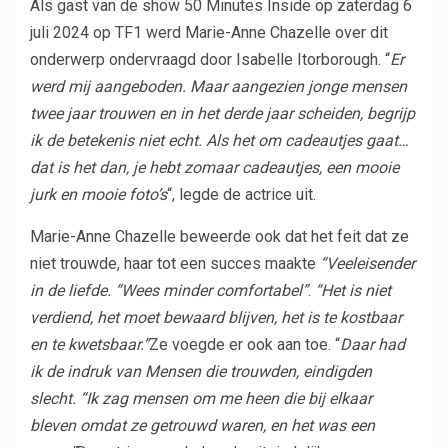
Als gast van de show 50 Minutes Inside op zaterdag 6
juli 2024 op TF1 werd Marie-Anne Chazelle over dit
onderwerp ondervraagd door Isabelle Itorborough. “
Er
werd mij aangeboden. Maar aangezien jonge mensen
twee jaar trouwen en in het derde jaar scheiden, begrijp
ik de betekenis niet echt. Als het om cadeautjes gaat…
dat is het dan, je hebt zomaar cadeautjes, een mooie
jurk en mooie foto’s
“, legde de actrice uit.
Marie-Anne Chazelle beweerde ook dat het feit dat ze
niet trouwde, haar tot een succes maakte
“
Veeleisender
in de liefde. “Wees minder comfortabel”
.
“Het is niet
verdiend, het moet bewaard blijven, het is te kostbaar
en te kwetsbaar.”
Ze voegde er ook aan toe. “
Daar had
ik de indruk van
Mensen die trouwden, eindigden
slecht
. “Ik zag mensen om me heen die bij elkaar
bleven omdat ze getrouwd waren, en het was een