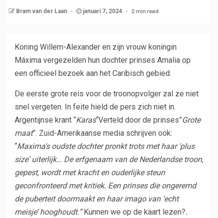
2 min read
Bram van der Laan
januari 7, 2024
Koning Willem-Alexander en zijn vrouw koningin
Máxima vergezelden hun dochter prinses Amalia op
een officieel bezoek aan het Caribisch gebied.
De eerste grote reis voor de troonopvolger zal ze niet
snel vergeten. In feite hield de pers zich niet in.
Argentijnse krant “
Karas
“Verteld door de prinses”
Grote
maat
”. Zuid-Amerikaanse media schrijven ook:
“
Maxima's oudste dochter pronkt trots met haar 'plus
size' uiterlijk… De erfgenaam van de Nederlandse troon,
gepest, wordt met kracht en ouderlijke steun
geconfronteerd met kritiek. Een prinses die ongeremd
de puberteit doormaakt en haar imago van ‘echt
meisje’ hooghoudt.”
Kunnen we op de kaart lezen?
.