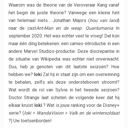
Waarom was de theorie van de Veroveraar Kang vanaf
het begin de juiste theorie? Vanwege een kleine hint
van helemaal niets… Jonathan Majors (
hou van land
)
naar de cast
Ant-Man en de wesp: Quantumania
In
september 2020. Het was echter veel te vroeg! Dat kon
maar één ding betekenen: een cameo-introductie in een
andere Marvel Studios-productie. Deze discrepantie in
de situatie van Wikipedia was echter niet onverwacht.
Dus, heb je genoten van dit laatste seizoen? Hoe
hebben we?
loki
Zal hij in staat zijn om een ​​overwinning
te behalen, zelfs als deze ondersteboven stroomt?
Wat wordt de rol van Sylvie in het tweede seizoen?
Doctor Strange laat scheten de volgende keer dat hij
elkaar kruist
loki
? Wat is jouw ranking voor de Disney+
serie? (
loki
>
WandaVision
>
Valk en de wintersoldaat
?) Uw toetsenborden!