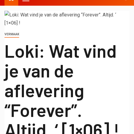
VERMAAK
Loki: Wat vind
je van de
aflevering
“Forever”.
Altijd. ‘ [1×06] !