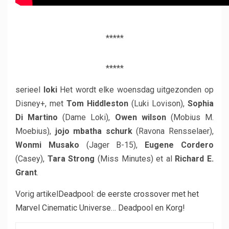
*****
*****
serieel
loki
Het wordt elke woensdag uitgezonden op
Disney+, met
Tom Hiddleston
(Luki Lovison),
Sophia
Di Martino
(Dame Loki),
Owen wilson
(Mobius M.
Moebius),
jojo mbatha schurk
(Ravona Rensselaer),
Wonmi Musako
(Jager B-15),
Eugene Cordero
(Casey),
Tara Strong
(Miss Minutes) et al
Richard E.
Grant
.
Vorig artikel
Deadpool: de eerste crossover met het
Marvel Cinematic Universe… Deadpool en Korg!