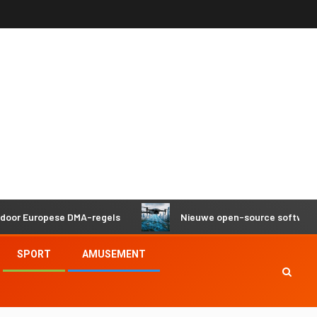
ropese DMA-regels
Nieuwe open-source software helpt dr
SPORT
AMUSEMENT