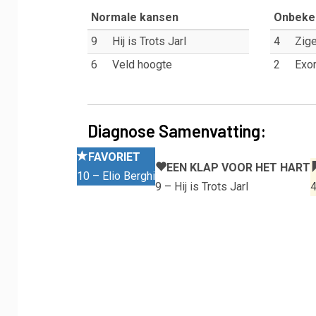
Normale kansen
Onbeke
9
Hij is Trots Jarl
4
Zige
6
Veld hoogte
2
Exo
Diagnose Samenvatting:
FAVORIET
EEN KLAP VOOR HET HART
10 – Elio Berghi
9 – Hij is Trots Jarl
4