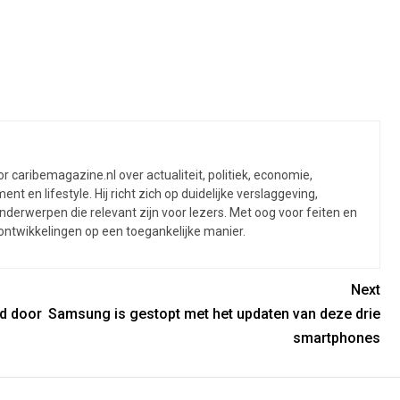
martijn c.
Lenin c.
Marty R.
 caribemagazine.nl over actualiteit, politiek, economie,
ent en lifestyle. Hij richt zich op duidelijke verslaggeving,
derwerpen die relevant zijn voor lezers. Met oog voor feiten en
 ontwikkelingen op een toegankelijke manier.
Next
nd door
Samsung is gestopt met het updaten van deze drie
smartphones