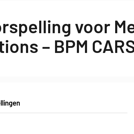
oorspelling voor 
tions – BPM CAR
llingen