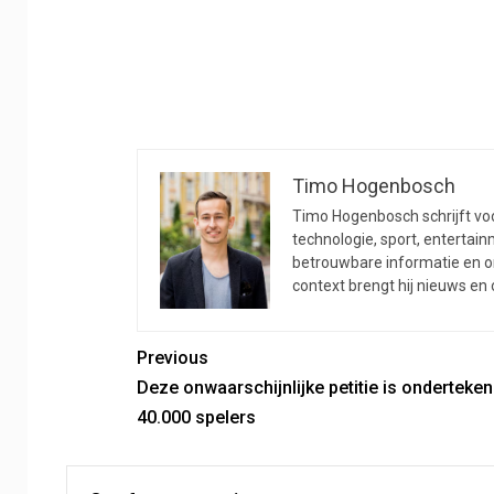
5
Hofor-humor
8
Hermine de Giler
1
Humor acteur
Timo Hogenbosch
Timo Hogenbosch schrijft voor
technologie, sport, entertainm
betrouwbare informatie en on
context brengt hij nieuws en
Previous
Deze onwaarschijnlijke petitie is onderteke
40.000 spelers