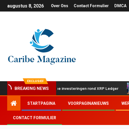
augustus 8, 2026
Over Ons
Contact Formulier
DMCA
EXCLUSIEF
p met twee strategische investeringen rond XRP Ledger
A
BREAKING NEWS
STARTPAGINA
VOORPAGINANIEUWS
WE
CONTACT FORMULIER