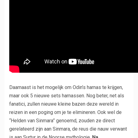
Daarnaast is het mogelijk om Odin’s harnas te krijgen,
maar ook 5 nieuwe sets harnassen. Nog beter, net als
fanatici, zullen nieuwe kleine bazen deze wereld in
reizen in een poging om je te elimineren. Ook wel de
“Helden van Sinmara” genoemd, zouden ze direct
gerelateerd zijn aan Sinmara, de reus die nauw verwant
is aan Surtur in de Noorse mythologie.
Na