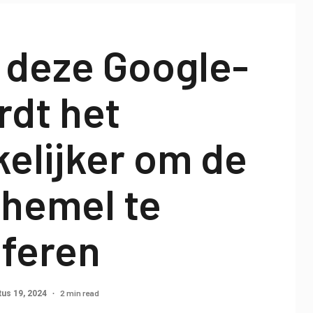
 deze Google-
rdt het
elijker om de
nhemel te
aferen
2 min read
us 19, 2024