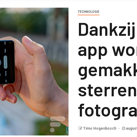
TECHNOLOGIE
Dankzij
app wo
gemakk
sterre
fotogr
Timo Hogenbosch
august