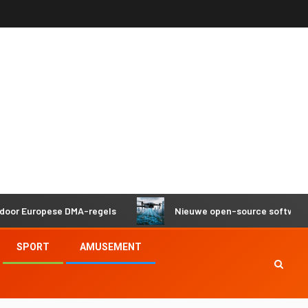
pese DMA-regels
Nieuwe open-source software helpt dron
SPORT
AMUSEMENT