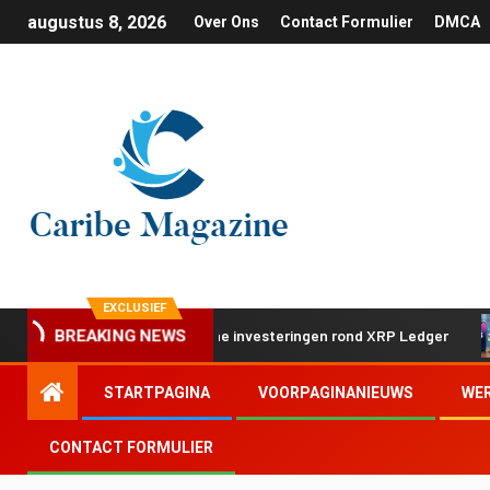
augustus 8, 2026
Over Ons
Contact Formulier
DMCA
EXCLUSIEF
met twee strategische investeringen rond XRP Ledger
App
BREAKING NEWS
STARTPAGINA
VOORPAGINANIEUWS
WE
CONTACT FORMULIER